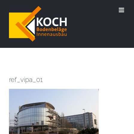
Zum
Inhalt
springen
ref_vipa_01