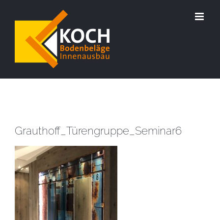
Zum
Inhalt
springen
Grauthoff_Türengruppe_Seminar6